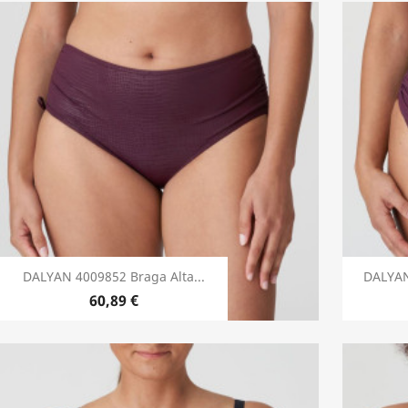
DALYAN 4009852 Braga Alta...
DALYAN
60,89 €