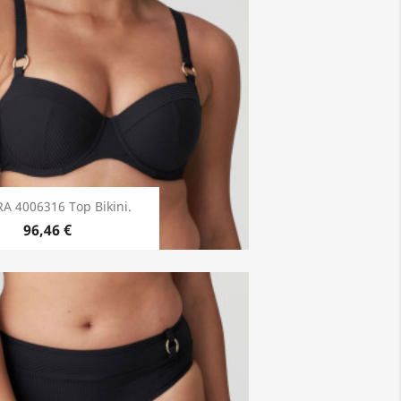
A 4006316 Top Bikini.
96,46 €