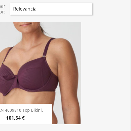
nar
Relevancia
or:
N 4009810 Top Bikini.
101,54 €