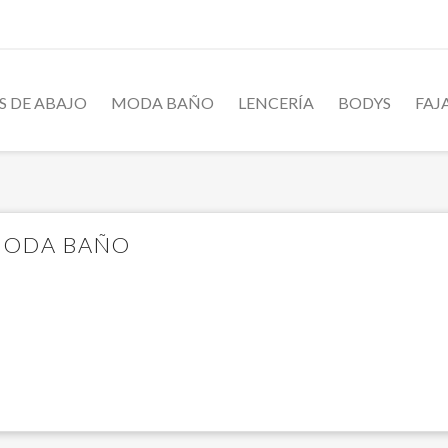
S DE ABAJO
MODA BAÑO
LENCERÍA
BODYS
FAJ
ODA BAÑO