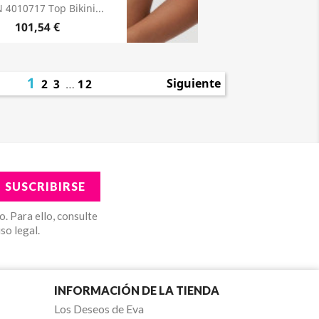
 4010717 Top Bikini...
101,54 €
1
Siguiente
2
3
…
12
. Para ello, consulte
so legal.
INFORMACIÓN DE LA TIENDA
Los Deseos de Eva