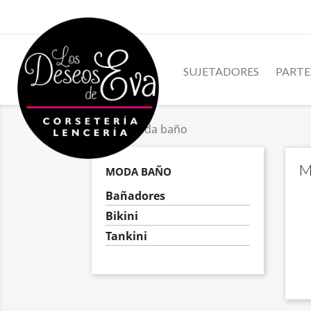
SUJETADORES
PARTE
Inicio
Moda baño
M
MODA BAÑO
Bañadores
Bikini
Tankini